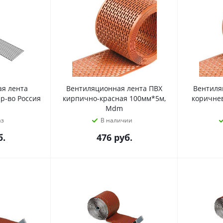
я лента
Вентиляционная лента ПВХ
Вентиля
пр-во Россия
кирпично-красная 100мм*5м,
коричне
Mdm
аз
В наличии
.
476
руб.