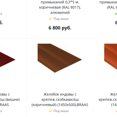
примыканий 0,3*5 м.
примыкан
коричневая (RAL 8017),
(RAL 
алюминий
аз
Под заказ
.
6 800
руб.
овы с
Желобок ендовы с
Жел
6ш (вишня)
крепеж.скобками,6ш
крепеж.ск
BRAAS
(коричневый) (1450х500),BRAAS
(14
аз
Под заказ