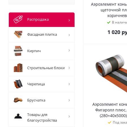
Аэроэлемент конь
щеточной пл
коричне
Распродажа
В налич
1 020
ру
Фасадная плитка
Кирпич
Строительные блоки
Черепица
Брусчатка
Аэроэлемент кон
Фигаролл плюс,
Товары для
(280+40х5000
благоустройства
Под зак