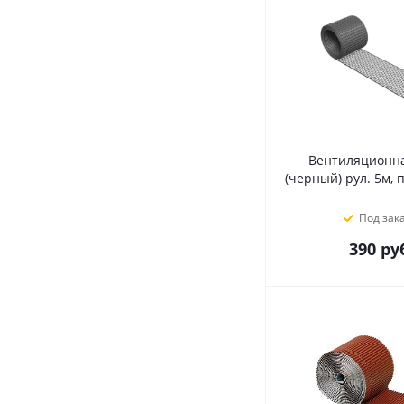
Вентиляционна
(черный) рул. 5м, 
Под зак
390
руб