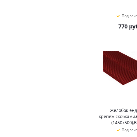
Под зак
770
руб
Желобок енд
крепеж.скобками,
(1450х500),
Под зак