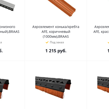
рнизного
Аэроэлемент конька/хребта
Аэроэле
рный),BRAAS
AFE, коричневый
AFE, кра
(1000мм),BRAAS
аз
Под заказ
.
1 215
руб.