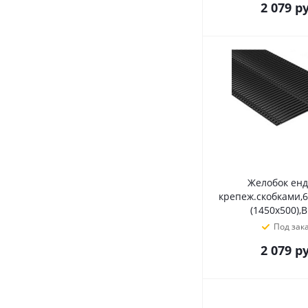
2 079
ру
Желобок енд
крепеж.скобками,
(1450х500),
Под зак
2 079
ру