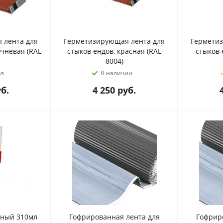
 лента для
Герметизирующая лента для
Герметиз
ичневая (RAL
стыков ендов, красная (RAL
стыков 
8004)
аз
В наличии
б.
4 250
руб.
ьный 310мл
Гофрированная лента для
Гофрир