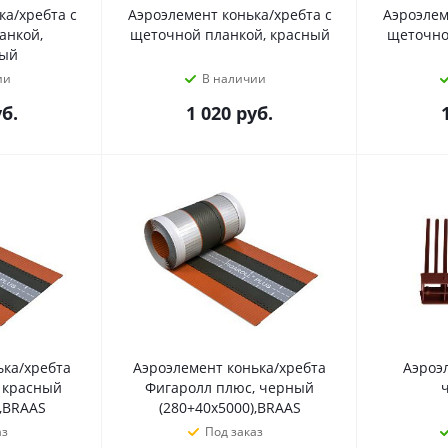
ка/хребта с
Аэроэлемент конька/хребта с
Аэроэлем
анкой,
щеточной планкой, красный
щеточно
вый
ии
В наличии
б.
1 020
руб.
ька/хребта
Аэроэлемент конька/хребта
Аэроэ
 красный
Фигаролл плюс, черный
ч
),BRAAS
(280+40х5000),BRAAS
аз
Под заказ