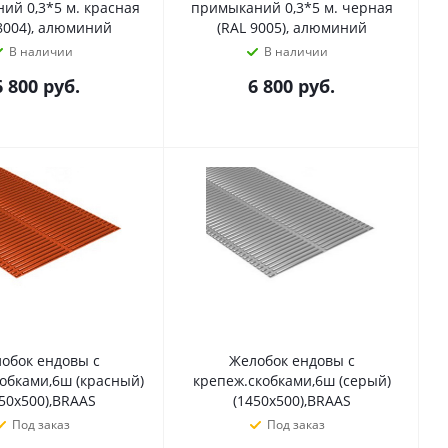
ий 0,3*5 м. красная
примыканий 0,3*5 м. черная
8004), алюминий
(RAL 9005), алюминий
В наличии
В наличии
6 800
руб.
6 800
руб.
обок ендовы с
Желобок ендовы с
обками,6ш (красный)
крепеж.скобками,6ш (серый)
50х500),BRAAS
(1450х500),BRAAS
Под заказ
Под заказ