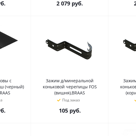
б.
2 079
руб.
овы с
Зажим д/минеральной
Зажим
6ш (черный)
коньковой черепицы FOS
конько
BRAAS
(вишня),BRAAS
(кор
аз
Под заказ
б.
105
руб.