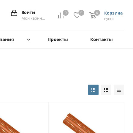
Войти
Корзина
0
0
0
0
Мой кабинет
пуста
пания
Проекты
Контакты