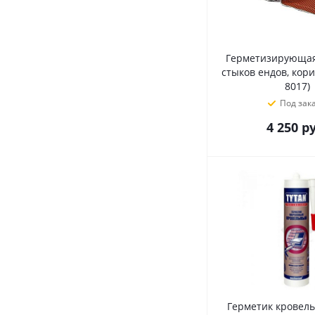
Герметизирующая
стыков ендов, кор
8017)
Под зак
4 250
ру
Герметик кровел