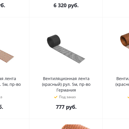
б.
6 320
руб.
я лента
Вентиляционная лента
Венти
 5м, пр-во
(красный) рул. 5м, пр-во
(красн
Германия
аз
Под заказ
.
777
руб.