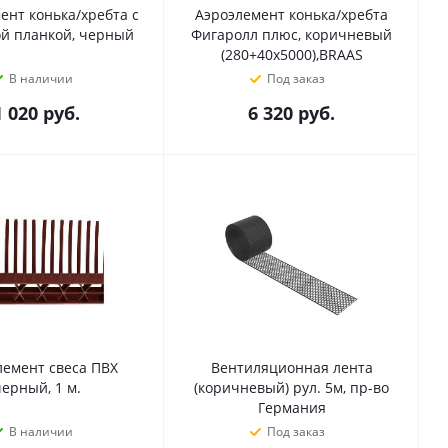
ент конька/хребта с
Аэроэлемент конька/хребта
й планкой, черный
Фигаролл плюс, коричневый
(280+40х5000),BRAAS
В наличии
Под заказ
1 020
руб.
6 320
руб.
лемент свеса ПВХ
Вентиляционная лента
ерный, 1 м.
(коричневый) рул. 5м, пр-во
Германия
В наличии
Под заказ