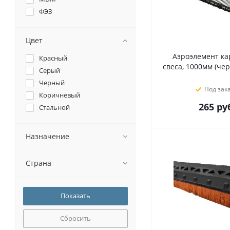
ФЭЗ
Цвет
Аэроэлемент ка
Красный
свеса, 1000мм (че
Серый
Черный
Под зак
Коричневый
265
руб
Стальной
Назначение
Страна
Сбросить