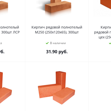
полнотелый
Кирпич рядовой полнотелый
Кирпи
, 300шт ЛСР
М250 (250x120x65), 300шт
рядовой 
цех (2
аз
В наличии
б.
31.90
руб.