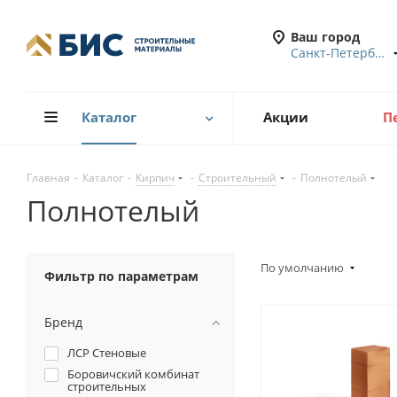
Ваш город
Санкт-Петербург
Каталог
Акции
П
Главная
-
Каталог
-
Кирпич
-
Строительный
-
Полнотелый
Полнотелый
По умолчанию
Фильтр по параметрам
Бренд
ЛСР Стеновые
Боровичский комбинат
строительных