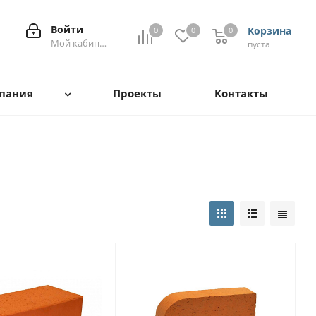
Войти
Корзина
0
0
0
0
Мой кабинет
пуста
пания
Проекты
Контакты