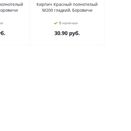
полнотелый
Кирпич Красный полнотелый
Боровичи
М200 гладкий, Боровичи
ии
В наличии
б.
30.90
руб.