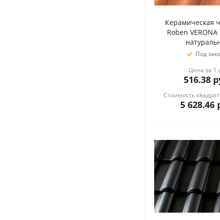
Керамическая 
Roben VERONA n
натураль
Под зак
Цена за 1
516.38
р
Стоимость квадрат
5 628.46
р