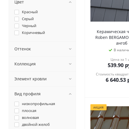
Цвет
Красный
Серый
Черный
Керамическая 
Коричневый
Roben BERGAMO a
ангоб
Оттенок
В налич
Цена за 1
Коллекция
539.90
р
Стоимость квадрат
Элемент кровли
6 640.53
р
Вид профиля
низкопрофильная
АКЦИЯ
плоская
волновая
двойной желоб