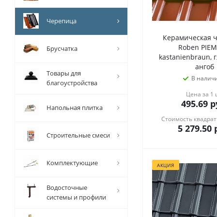
Черепица
Керамическая 
Roben PIE
Брусчатка
kastanienbraun,
ангоб
Товары для
В налич
благоустройства
Цена за 1
495.69
р
Напольная плитка
Стоимость квадрат
5 279.50
р
Строительные смеси
Комплектующие
АКЦИЯ
Водосточные
системы и профили