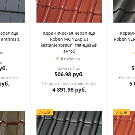
черепица
Керамическая черепица
Керами
nthrazit,
Roben MONZAplus
Roben VER
kastanienbraun, глянцевый
ангоб
ии
В наличии
 шт
уб.
5
Цена за 1 шт
506.98
руб.
ного метра
Стоимост
уб.
5 
Стоимость квадратного метра
4 891.98
руб.
АКЦИЯ
АКЦИЯ