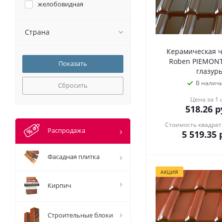
желобовидная
Страна
Керамическая 
Roben PIEMONT
глазур
В налич
Сбросить
Цена за 1
518.26
р
Стоимость квадрат
Распродажа
5 519.35
р
Фасадная плитка
АКЦИЯ
Кирпич
Строительные блоки