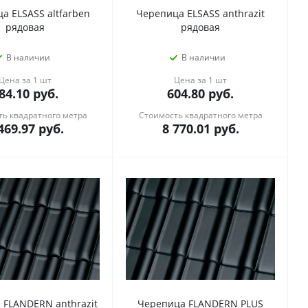
а ELSASS altfarben
Черепица ELSASS anthrazit
рядовая
рядовая
В наличии
В наличии
Цена за 1 шт
Цена за 1 шт
84.10
руб.
604.80
руб.
ь квадратного метра
Стоимость квадратного метра
469.97
руб.
8 770.01
руб.
 FLANDERN anthrazit
Черепица FLANDERN PLUS