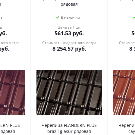
я
рядовая
аз
В наличии
 шт
Цена за 1 шт
уб.
561.53
руб.
5
ного метра
Стоимость квадратного метра
Стоимост
уб.
8 254.57
руб.
8 
ERN PLUS
Черепица FLANDERN PLUS
Черепи
рядовая
brazil glasur рядовая
ca