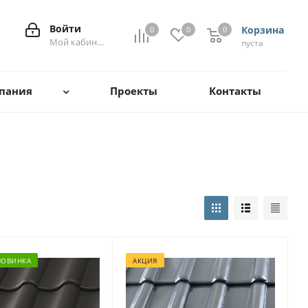
Войти
Корзина
0
0
0
0
Мой кабинет
пуста
пания
Проекты
Контакты
НОВИНКА
АКЦИЯ