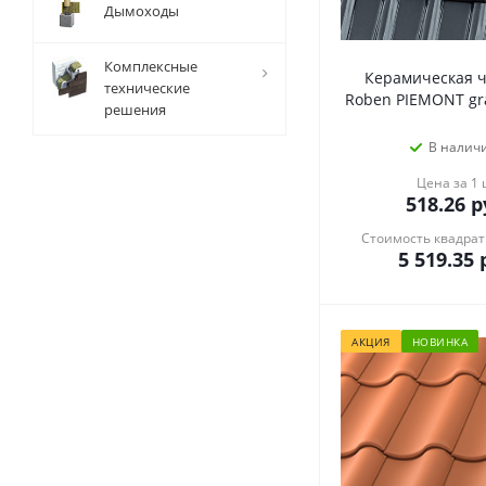
Дымоходы
Комплексные
Керамическая 
технические
Roben PIEMONT gra
решения
В налич
Цена за 1
518.26
р
Стоимость квадрат
5 519.35
р
АКЦИЯ
НОВИНКА