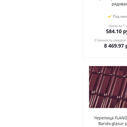
рядова
Под зак
Цена за 1
584.10
р
Стоимость квадрат
8 469.97
р
Черепица FLAND
Barolo-glasur 