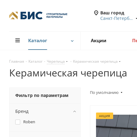
Ваш город
Санкт-Петербург
Каталог
Акции
П
Главная
-
Каталог
-
Черепица
-
Керамическая черепица
Керамическая черепица
По умолчанию
Фильтр по параметрам
Бренд
АКЦИЯ
Roben