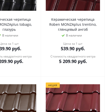
ческая черепица
Керамическая черепица
MONZAplus tobago,
Roben MONZAplus trentino,
глазурь
глянцевый ангоб
В наличии
В наличии
Цена за 1 шт
Цена за 1 шт
39.90
руб.
539.90
руб.
ь квадратного метра
Стоимость квадратного метра
209.90
руб.
5 209.90
руб.
АКЦИЯ