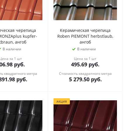
ческая черепица
Керамическая черепица
MONZAplus kupfer-
Roben PIEMONT herbstlaub,
tbraun, ангоб
ангоб
В наличии
В наличии
Цена за 1 шт
Цена за 1 шт
06.98
руб.
495.69
руб.
ь квадратного метра
Стоимость квадратного метра
891.98
руб.
5 279.50
руб.
АКЦИЯ