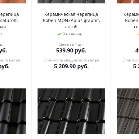
черепица
Керамическая черепица
Керами
aturott,
Roben MONZAplus graphit,
Roben
ная
ангоб
ro
аз
В наличии
 шт
Цена за 1 шт
уб.
539.90
руб.
4
ного метра
Стоимость квадратного метра
Стоимост
уб.
5 209.90
руб.
5 