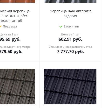
ческая черепица
Черепица BARI anthrazit
 PIEMONT kupfer-
рядовая
tbraun, ангоб
Под заказ
В наличии
Цена за 1 шт
Цена за 1 шт
95.69
руб.
602.91
руб.
ь квадратного метра
Стоимость квадратного метра
279.50
руб.
7 777.70
руб.