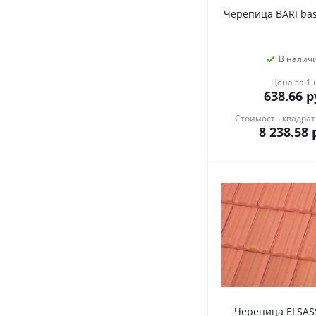
Черепица BARI bas
В налич
Цена за 1
638.66
р
Стоимость квадрат
8 238.58
р
Черепица ELSASS