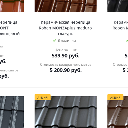
черепица
Керамическая черепица
Керами
MONT
Roben MONZAplus maduro,
Roben 
 глянцевый
глазурь
В наличии
ии
Цена за 1 шт
539.90
руб.
5
 шт
уб.
Стоимость квадратного метра
Стоимост
5 209.90
руб.
5 
ного метра
уб.
АКЦИЯ
АКЦИЯ