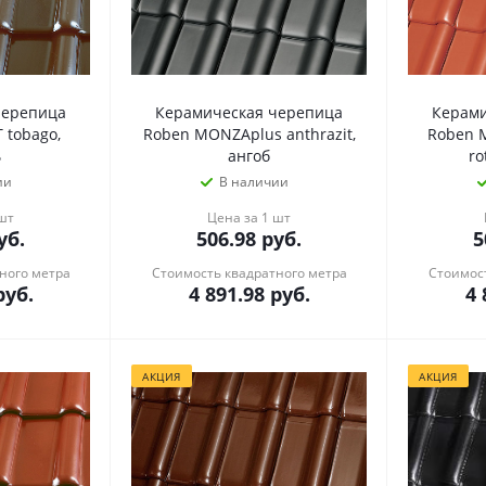
черепица
Керамическая черепица
Керами
 tobago,
Roben MONZAplus anthrazit,
Roben 
ь
ангоб
ro
ии
В наличии
 шт
Цена за 1 шт
уб.
506.98
руб.
5
ного метра
Стоимость квадратного метра
Стоимост
уб.
4 891.98
руб.
4 
АКЦИЯ
АКЦИЯ