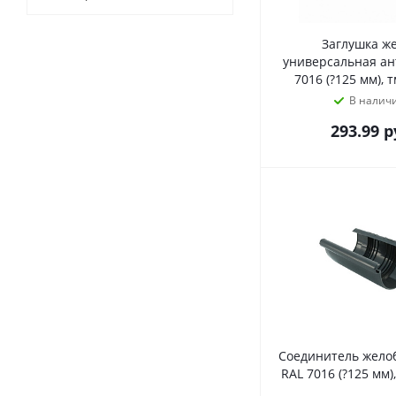
Заглушка ж
универсальная ан
7016 (?125 мм), 
В налич
293.99
р
Соединитель жело
RAL 7016 (?125 мм)