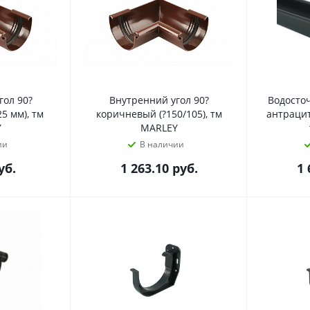
гол 90?
Внутренний угол 90?
Водосточ
5 мм), тм
коричневый (?150/105), тм
антрацит
Y
MARLEY
ии
В наличии
уб.
1 263.10
руб.
1 