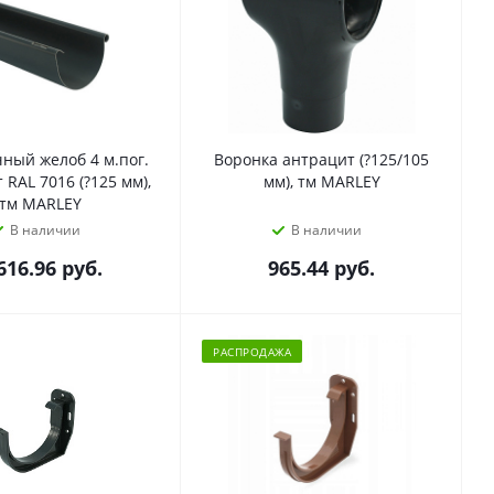
ный желоб 4 м.пог.
Воронка антрацит (?125/105
 RAL 7016 (?125 мм),
мм), тм MARLEY
тм MARLEY
В наличии
В наличии
616.96
руб.
965.44
руб.
РАСПРОДАЖА