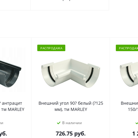
РАСПРОДАЖА
РАСПРОДА
? антрацит
Внешний угол 90? белый (?125
Внешний
, тм MARLEY
мм), тм MARLEY
150/
ии
В наличии
уб.
726.75
руб.
1 