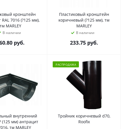
ковый кронштейн
Пластиковый кронштейн
 RAL 7016 (?125 мм),
коричневый (?125 мм), тм
тм MARLEY
MARLEY
В наличии
В наличии
60.80
руб.
233.75
руб.
РАСПРОДАЖА
льный внутренний
Тройник коричневый d70,
? (125 мм) антрацит
Roofix
7016, тм MARLEY