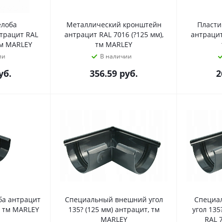
елоба
Металлический кронштейн
Пласти
трацит RAL
антрацит RAL 7016 (?125 мм),
антрацит
тм MARLEY
тм MARLEY
ии
В наличии
уб.
356.59
руб.
2
ба антрацит
Специальный внешний угол
Специа
, тм MARLEY
135? (125 мм) антрацит, тм
угол 135
MARLEY
RAL 