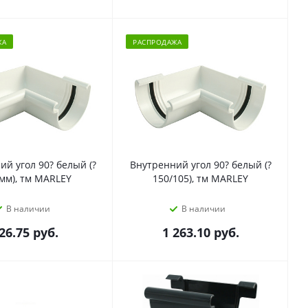
ЖА
РАСПРОДАЖА
й угол 90? белый (?
Внутренний угол 90? белый (?
мм), тм MARLEY
150/105), тм MARLEY
В наличии
В наличии
26.75
руб.
1 263.10
руб.