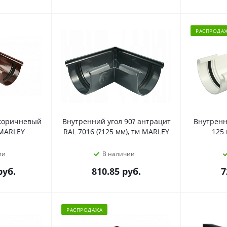
РАСПРОДА
 коричневый
Внутренний угол 90? антрацит
Внутренни
 MARLEY
RAL 7016 (?125 мм), тм MARLEY
125 
ии
В наличии
уб.
810.85
руб.
7
РАСПРОДАЖА