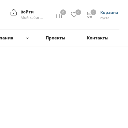
Войти
Корзина
0
0
0
0
Мой кабинет
пуста
пания
Проекты
Контакты