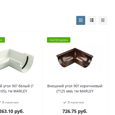
ЖА
РАСПРОДАЖА
 угол 90? белый (?
Внешний угол 90? коричневый
105), тм MARLEY
(?125 мм), тм MARLEY
В наличии
В наличии
263.10
руб.
726.75
руб.