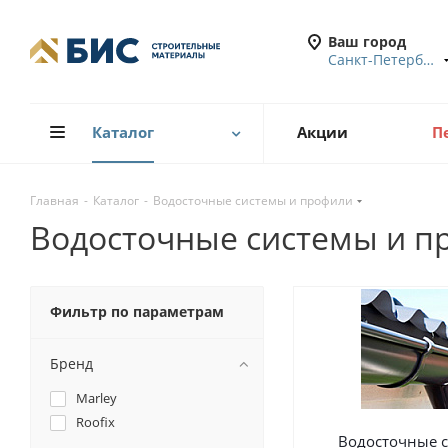
Ваш город
Санкт-Петербург
Каталог
Акции
П
Главная
-
Каталог
-
Водосточные системы и профили
Водосточные системы и п
Фильтр по параметрам
Бренд
Marley
Roofix
Водосточные 