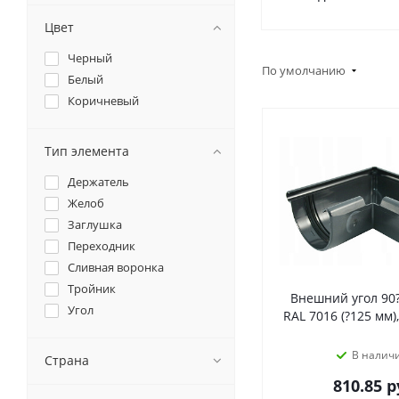
Цвет
Черный
По умолчанию
Белый
Коричневый
Тип элемента
Держатель
Желоб
Заглушка
Переходник
Сливная воронка
Тройник
Внешний угол 90
Угол
RAL 7016 (?125 мм)
В налич
Страна
810.85
р