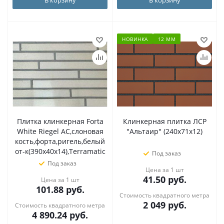
НОВИНКА
12 ММ
Плитка клинкерная Forta
Клинкерная плитка ЛСР
White Riegel AC,слоновая
"Альтаир" (240x71x12)
кость,форта,ригель,белый
от-к(390х40х14),Terramatic
Под заказ
Под заказ
Цена за 1 шт
41.50
руб.
Цена за 1 шт
101.88
руб.
Стоимость квадратного метра
2 049
руб.
Стоимость квадратного метра
4 890.24
руб.