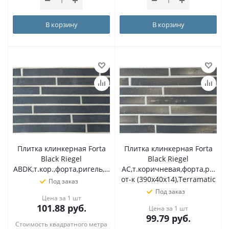
В корзину
В корзину
Плитка клинкерная Forta
Плитка клинкерная Forta
Black Riegel
Black Riegel
ABDK,т.кор.,форта,ригель,черн.от.,декор2(390х40х14),Terrama
AC,т.коричневая,форта,ригел
от-к (390х40х14),Terramatic
Под заказ
Под заказ
Цена за 1 шт
101.88
руб.
Цена за 1 шт
99.79
руб.
Стоимость квадратного метра