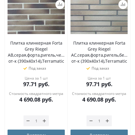
Плитка клинкерная Forta
Плитка клинкерная Forta
Grey Riegel
Grey Riegel
AB,серая,форта,ригель,черный
AC,серая,форта,ригель,белый
от-к (390х40х14),Terramatic
от-к (390х40х14),Terramatic
Под заказ
Под заказ
Цена за 1 шт
Цена за 1 шт
97.71
руб.
97.71
руб.
Стоимость квадратного метра
Стоимость квадратного метра
4 690.08
руб.
4 690.08
руб.
В корзину
В корзину