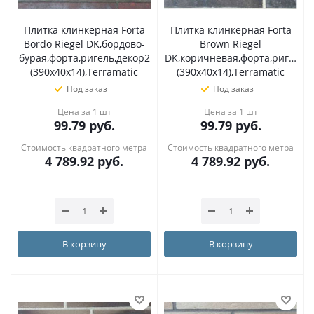
Плитка клинкерная Forta
Плитка клинкерная Forta
Bordo Riegel DK,бордово-
Brown Riegel
бурая,форта,ригель,декор2
DK,коричневая,форта,ригель,
(390х40х14),Terramatic
(390х40х14),Terramatic
Под заказ
Под заказ
Цена за 1 шт
Цена за 1 шт
99.79
руб.
99.79
руб.
Стоимость квадратного метра
Стоимость квадратного метра
4 789.92
руб.
4 789.92
руб.
В корзину
В корзину