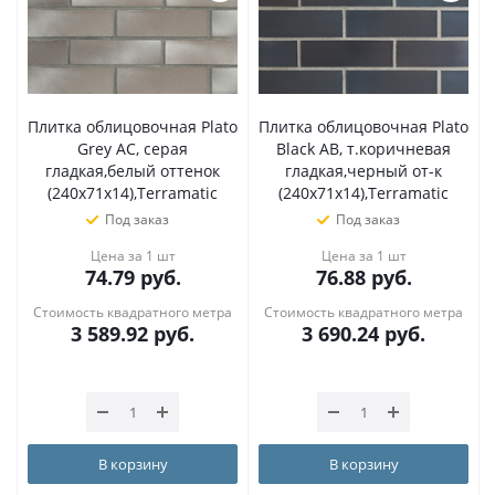
Плитка облицовочная Plato
Плитка облицовочная Plato
Grey AC, серая
Black AB, т.коричневая
гладкая,белый оттенок
гладкая,черный от-к
(240х71х14),Terramatic
(240х71х14),Terramatic
Под заказ
Под заказ
Цена за 1 шт
Цена за 1 шт
74.79
руб.
76.88
руб.
Стоимость квадратного метра
Стоимость квадратного метра
3 589.92
руб.
3 690.24
руб.
В корзину
В корзину