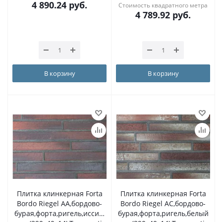
4 890.24
руб.
Стоимость квадратного метра
4 789.92
руб.
В корзину
В корзину
Плитка клинкерная Forta
Плитка клинкерная Forta
Bordo Riegel AA,бордово-
Bordo Riegel AC,бордово-
бурая,форта,ригель,иссиня-
бурая,форта,ригель,белый