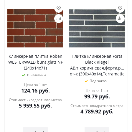
Клинкерная плитка Roben
Плитка клинкерная Forta
WESTERWALD bunt glatt NF
Black Riegel
(240x14x71)
AB,т.коричневая,форта,ригел
от-к (390х40х14),Terramatic
В наличии
Под заказ
Цена за 1 шт
124.16
руб.
Цена за 1 шт
99.79
руб.
Стоимость квадратного метра
5 959.55
руб.
Стоимость квадратного метра
4 789.92
руб.