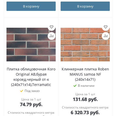
В корзину
В корзину
Плитка облицовочная Koro
Клинкерная плитка Roben
Original AB,бурая
MANUS samoa NF
короед,черный от-к
(240x14x71)
(240х71х14),Terramatic
В наличии
Под заказ
Цена за 1 шт
131.68
руб.
Цена за 1 шт
74.79
руб.
Стоимость квадратного метра
6 320.73
руб.
Стоимость квадратного метра