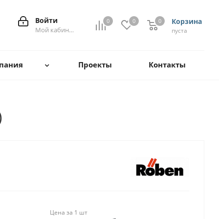
Войти
Корзина
0
0
0
0
Мой кабинет
пуста
пания
Проекты
Контакты
)
Цена за 1 шт