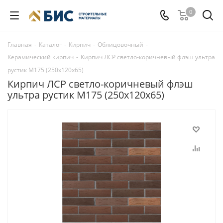
0
Главная
-
Каталог
-
Кирпич
-
Облицовочный
-
Керамический кирпич
-
Кирпич ЛСР светло-коричневый флэш ультра
рустик М175 (250x120x65)
Кирпич ЛСР светло-коричневый флэш
ультра рустик М175 (250x120x65)