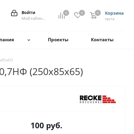
Войти
Корзина
0
0
0
0
Мой кабинет
пуста
пания
Проекты
Контакты
x85x65)
0,7НФ (250x85x65)
100
руб.