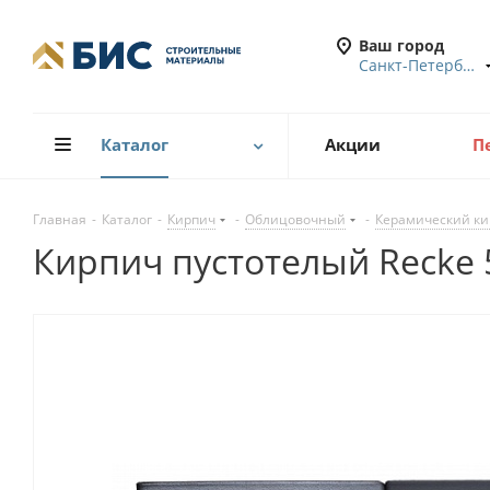
Ваш город
Санкт-Петербург
Каталог
Акции
П
Главная
-
Каталог
-
Кирпич
-
Облицовочный
-
Керамический ки
Кирпич пустотелый Recke 5