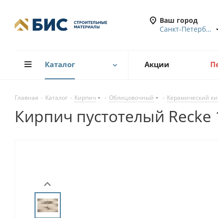
Ваш город
Санкт-Петербург
Каталог
Акции
П
Главная
-
Каталог
-
Кирпич
-
Облицовочный
-
Керамический ки
Кирпич пустотелый Recke 1