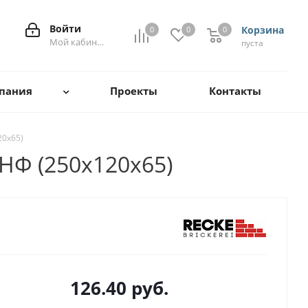
Войти
Корзина
0
0
0
0
Мой кабинет
пуста
пания
Проекты
Контакты
20x65)
1НФ (250x120x65)
126.40
руб.