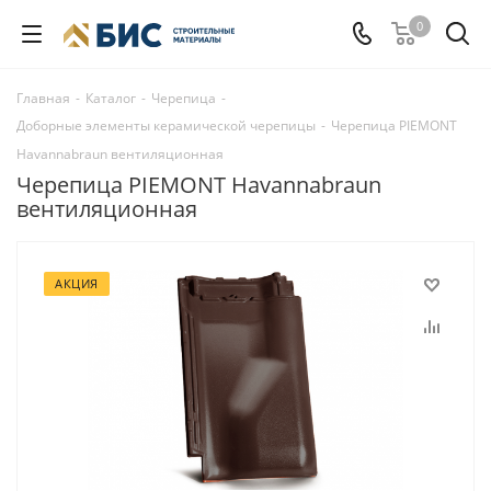
0
Главная
-
Каталог
-
Черепица
-
Доборные элементы керамической черепицы
-
Черепица PIEMONT
Нavannabraun вентиляционная
Черепица PIEMONT Нavannabraun
вентиляционная
АКЦИЯ