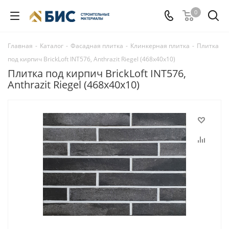
0
Главная
-
Каталог
-
Фасадная плитка
-
Клинкерная плитка
-
Плитка
под кирпич BrickLoft INT576, Anthrazit Riegel (468х40х10)
Плитка под кирпич BrickLoft INT576,
Anthrazit Riegel (468х40х10)