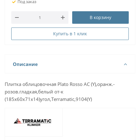
Под заказ
В корзину
Купить в 1 клик
Описание
Плитка облицовочная Plato Rosso AC (Y),оранж.-
розов.гладкая,белый от-к
(185х60х71х14)угол,Terramatic,9104(Y)