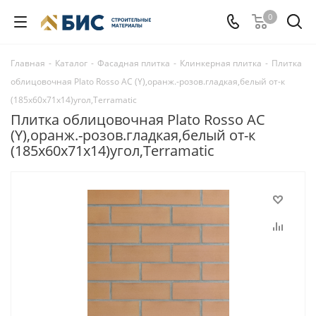
0
Главная
-
Каталог
-
Фасадная плитка
-
Клинкерная плитка
-
Плитка
облицовочная Plato Rosso AC (Y),оранж.-розов.гладкая,белый от-к
(185х60х71х14)угол,Terramatic
Плитка облицовочная Plato Rosso AC
(Y),оранж.-розов.гладкая,белый от-к
(185х60х71х14)угол,Terramatic