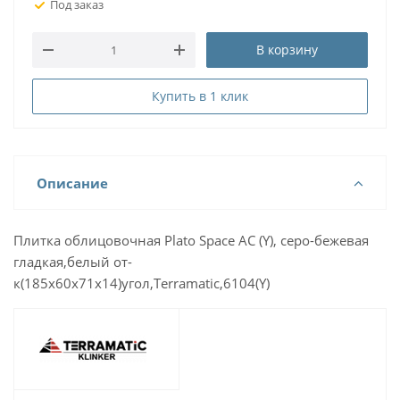
Под заказ
В корзину
Купить в 1 клик
Описание
Плитка облицовочная Plato Space AC (Y), серо-бежевая
гладкая,белый от-
к(185х60х71х14)угол,Terramatic,6104(Y)