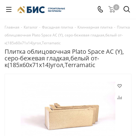
0
Главная
-
Каталог
-
Фасадная плитка
-
Клинкерная плитка
-
Плитка
облицовочная Plato Space AC (Y), серо-бежевая гладкая,белый от-
к(185х60х71х14)угол,Terramatic
Плитка облицовочная Plato Space AC (Y),
серо-бежевая гладкая,белый от-
к(185х60х71х14)угол,Terramatic