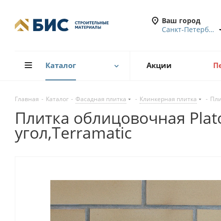
Ваш город
Санкт-Петербург
Каталог
Акции
П
Главная
-
Каталог
-
Фасадная плитка
-
Клинкерная плитка
-
Пли
Плитка облицовочная Plato
угол,Terramatic