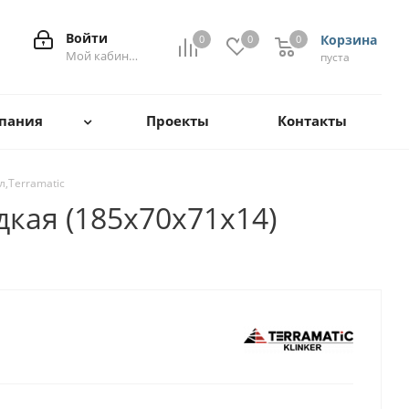
Войти
Корзина
0
0
0
0
Мой кабинет
пуста
пания
Проекты
Контакты
л,Terramatic
дкая (185х70х71х14)