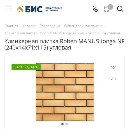
0
Главная
-
Каталог
-
Распродажа
-
Облицовочная плитка
-
Клинкерная плитка Roben MANUS tonga NF (240x14x71x115) угловая
Клинкерная плитка Roben MANUS tonga NF
(240x14x71x115) угловая
РАСПРОДАЖА